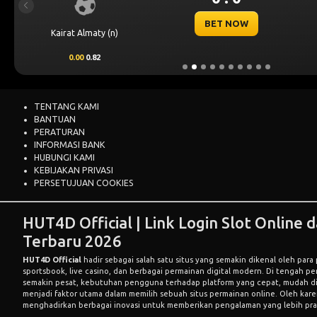
Previous
BET NOW
Kairat Almaty (n)
0.00
0.82
TENTANG KAMI
BANTUAN
PERATURAN
INFORMASI BANK
HUBUNGI KAMI
KEBIJAKAN PRIVASI
PERSETUJUAN COOKIES
HUT4D Official | Link Login Slot Online d
Terbaru 2026
HUT4D Official
hadir sebagai salah satu situs yang semakin dikenal oleh para
sportsbook, live casino, dan berbagai permainan digital modern. Di tengah 
semakin pesat, kebutuhan pengguna terhadap platform yang cepat, mudah d
menjadi faktor utama dalam memilih sebuah situs permainan online. Oleh karen
menghadirkan berbagai inovasi untuk memberikan pengalaman yang lebih pra