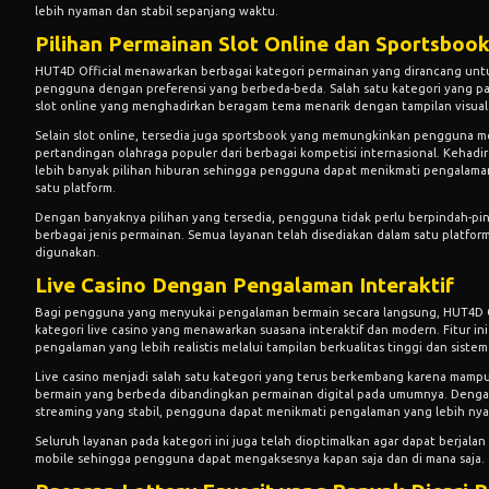
lebih nyaman dan stabil sepanjang waktu.
Pilihan Permainan Slot Online dan Sportsboo
HUT4D Official menawarkan berbagai kategori permainan yang dirancang u
pengguna dengan preferensi yang berbeda-beda. Salah satu kategori yang pal
slot online yang menghadirkan beragam tema menarik dengan tampilan visua
Selain slot online, tersedia juga sportsbook yang memungkinkan pengguna m
pertandingan olahraga populer dari berbagai kompetisi internasional. Kehadi
lebih banyak pilihan hiburan sehingga pengguna dapat menikmati pengalaman 
satu platform.
Dengan banyaknya pilihan yang tersedia, pengguna tidak perlu berpindah-pi
berbagai jenis permainan. Semua layanan telah disediakan dalam satu platfor
digunakan.
Live Casino Dengan Pengalaman Interaktif
Bagi pengguna yang menyukai pengalaman bermain secara langsung, HUT4D O
kategori live casino yang menawarkan suasana interaktif dan modern. Fitur i
pengalaman yang lebih realistis melalui tampilan berkualitas tinggi dan sistem
Live casino menjadi salah satu kategori yang terus berkembang karena mamp
bermain yang berbeda dibandingkan permainan digital pada umumnya. Deng
streaming yang stabil, pengguna dapat menikmati pengalaman yang lebih n
Seluruh layanan pada kategori ini juga telah dioptimalkan agar dapat berjala
mobile sehingga pengguna dapat mengaksesnya kapan saja dan di mana saja.