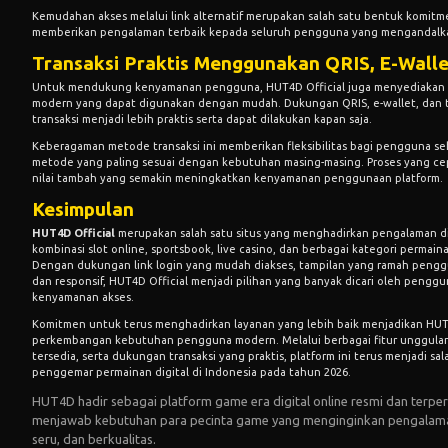
Kemudahan akses melalui link alternatif merupakan salah satu bentuk komitm
memberikan pengalaman terbaik kepada seluruh pengguna yang mengandalkan 
Transaksi Praktis Menggunakan QRIS, E-Wall
Untuk mendukung kenyamanan pengguna, HUT4D Official juga menyediakan b
modern yang dapat digunakan dengan mudah. Dukungan QRIS, e-wallet, dan 
transaksi menjadi lebih praktis serta dapat dilakukan kapan saja.
Keberagaman metode transaksi ini memberikan fleksibilitas bagi pengguna s
metode yang paling sesuai dengan kebutuhan masing-masing. Proses yang ce
nilai tambah yang semakin meningkatkan kenyamanan penggunaan platform.
Kesimpulan
HUT4D Official
merupakan salah satu situs yang menghadirkan pengalaman di
kombinasi slot online, sportsbook, live casino, dan berbagai kategori permaina
Dengan dukungan link login yang mudah diakses, tampilan yang ramah penggu
dan responsif, HUT4D Official menjadi pilihan yang banyak dicari oleh pen
kenyamanan akses.
Komitmen untuk terus menghadirkan layanan yang lebih baik menjadikan HUT
perkembangan kebutuhan pengguna modern. Melalui berbagai fitur unggulan, 
tersedia, serta dukungan transaksi yang praktis, platform ini terus menjadi sal
penggemar permainan digital di Indonesia pada tahun 2026.
HUT4D hadir sebagai platform game era digital online resmi dan terper
menjawab kebutuhan para pecinta game yang menginginkan pengalam
seru, dan berkualitas.