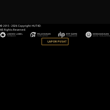
© 2015 - 2026 Copyright HUT4D.
All Rights Reserved.
LAPOR PUSAT