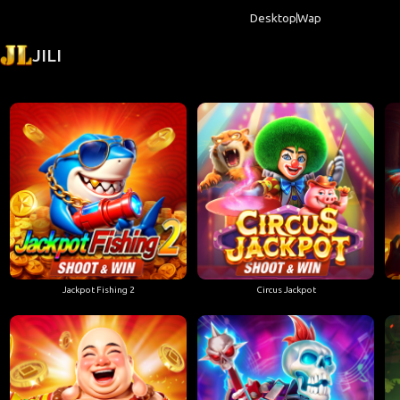
Desktop
Wap
JILI
Jackpot Fishing 2
Circus Jackpot