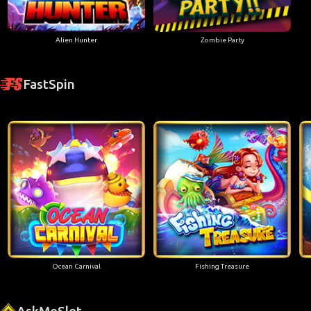
Alien Hunter
Zombie Party
FastSpin
Ocean Carnival
Fishing Treasure
AskMeSlot