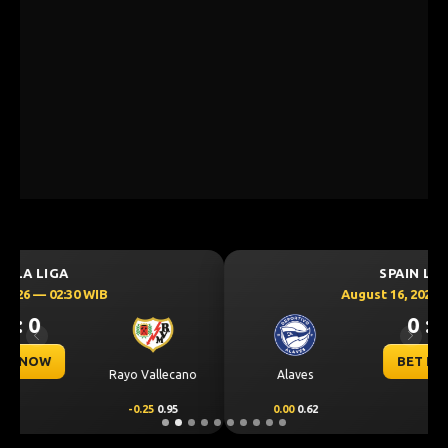
SPAIN LA LIGA
August 16, 2026 — 00:30 WIB
0 : 0
Previous
Next
BET NOW
Alaves
Getafe
0.00
0.62
0.00
-0.72