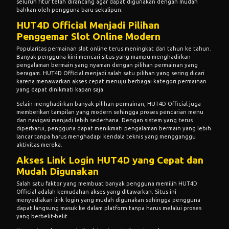
seluruh fitur telah dirancang agar dapat digunakan dengan mudah
bahkan oleh pengguna baru sekalipun.
HUT4D Official Menjadi Pilihan
Penggemar Slot Online Modern
Popularitas permainan slot online terus meningkat dari tahun ke tahun.
Banyak pengguna kini mencari situs yang mampu menghadirkan
pengalaman bermain yang nyaman dengan pilihan permainan yang
beragam. HUT4D Official menjadi salah satu pilihan yang sering dicari
karena menawarkan akses cepat menuju berbagai kategori permainan
yang dapat dinikmati kapan saja.
Selain menghadirkan banyak pilihan permainan, HUT4D Official juga
memberikan tampilan yang modern sehingga proses pencarian menu
dan navigasi menjadi lebih sederhana. Dengan sistem yang terus
diperbarui, pengguna dapat menikmati pengalaman bermain yang lebih
lancar tanpa harus menghadapi kendala teknis yang mengganggu
aktivitas mereka.
Akses Link Login HUT4D yang Cepat dan
Mudah Digunakan
Salah satu faktor yang membuat banyak pengguna memilih HUT4D
Official adalah kemudahan akses yang ditawarkan. Situs ini
menyediakan link login yang mudah digunakan sehingga pengguna
dapat langsung masuk ke dalam platform tanpa harus melalui proses
yang berbelit-belit.