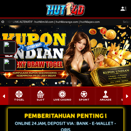
D ! LINK ALTENATIF : hut4dmild.com | hut4dorange.com | hut4dapex.com
Selamat datan
TOGEL
SLOT
LIVE CASINO
SPORT
ARCADE
SABU
PEMBERITAHUAN PENTING !
ONLINE 24 JAM, DEPOSIT VIA : BANK - E-WALLET -
QRIS