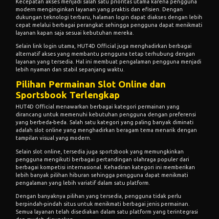
Kecepatan akses menjadi salah satu prioritas utama karena pengguna
modern menginginkan layanan yang praktis dan efisien. Dengan
dukungan teknologi terbaru, halaman login dapat diakses dengan lebih
cepat melalui berbagai perangkat sehingga pengguna dapat menikmati
layanan kapan saja sesuai kebutuhan mereka.
Selain link login utama, HUT4D Official juga menghadirkan berbagai
alternatif akses yang membantu pengguna tetap terhubung dengan
layanan yang tersedia. Hal ini membuat pengalaman pengguna menjadi
lebih nyaman dan stabil sepanjang waktu.
Pilihan Permainan Slot Online dan
Sportsbook Terlengkap
HUT4D Official menawarkan berbagai kategori permainan yang
dirancang untuk memenuhi kebutuhan pengguna dengan preferensi
yang berbeda-beda. Salah satu kategori yang paling banyak diminati
adalah slot online yang menghadirkan beragam tema menarik dengan
tampilan visual yang modern.
Selain slot online, tersedia juga sportsbook yang memungkinkan
pengguna mengikuti berbagai pertandingan olahraga populer dari
berbagai kompetisi internasional. Kehadiran kategori ini memberikan
lebih banyak pilihan hiburan sehingga pengguna dapat menikmati
pengalaman yang lebih variatif dalam satu platform.
Dengan banyaknya pilihan yang tersedia, pengguna tidak perlu
berpindah-pindah situs untuk menikmati berbagai jenis permainan.
Semua layanan telah disediakan dalam satu platform yang terintegrasi