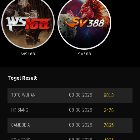
WS168
SV388
Togel Result
09-08-2026
QATAR
9813
08-08-2026
HONGKONG
2476
08-08-2026
TOTOMACAU 0000
7635