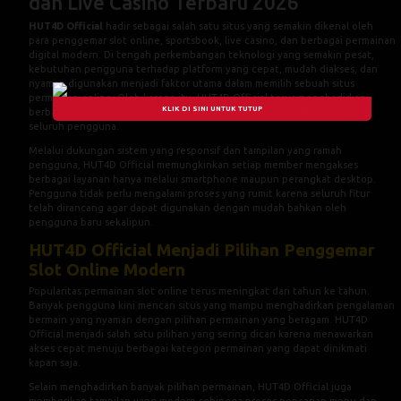
dan Live Casino Terbaru 2026
HUT4D Official
hadir sebagai salah satu situs yang semakin dikenal oleh
para penggemar slot online, sportsbook, live casino, dan berbagai permainan
digital modern. Di tengah perkembangan teknologi yang semakin pesat,
kebutuhan pengguna terhadap platform yang cepat, mudah diakses, dan
nyaman digunakan menjadi faktor utama dalam memilih sebuah situs
permainan online. Oleh karena itu, HUT4D Official terus menghadirkan
KLIK DI SINI UNTUK TUTUP
berbagai inovasi untuk memberikan pengalaman yang lebih praktis bagi
seluruh pengguna.
Melalui dukungan sistem yang responsif dan tampilan yang ramah
pengguna, HUT4D Official memungkinkan setiap member mengakses
berbagai layanan hanya melalui smartphone maupun perangkat desktop.
Pengguna tidak perlu mengalami proses yang rumit karena seluruh fitur
telah dirancang agar dapat digunakan dengan mudah bahkan oleh
pengguna baru sekalipun.
HUT4D Official Menjadi Pilihan Penggemar
Slot Online Modern
Popularitas permainan slot online terus meningkat dari tahun ke tahun.
Banyak pengguna kini mencari situs yang mampu menghadirkan pengalaman
bermain yang nyaman dengan pilihan permainan yang beragam. HUT4D
Official menjadi salah satu pilihan yang sering dicari karena menawarkan
akses cepat menuju berbagai kategori permainan yang dapat dinikmati
kapan saja.
Selain menghadirkan banyak pilihan permainan, HUT4D Official juga