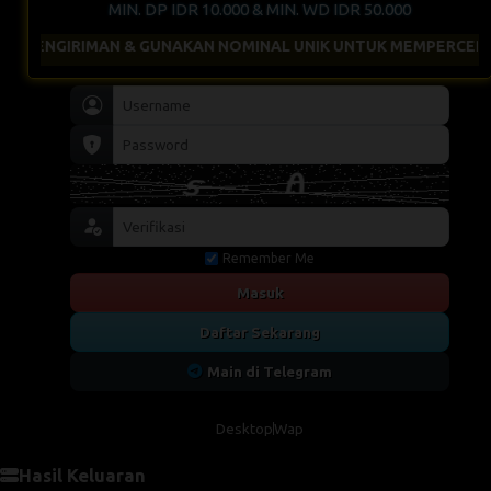
MIN. DP IDR 10.000 & MIN. WD IDR 50.000
PENGIRIMAN & GUNAKAN NOMINAL UNIK UNTUK MEMPERCEPAT P
Remember Me
Masuk
Daftar Sekarang
Main di Telegram
Desktop
Wap
Hasil Keluaran