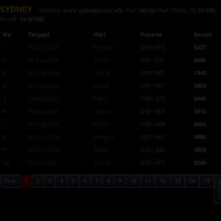
SYDNEY
Website:
www.sydneypools.info
, Hari:
Setiap Hari
, Tutup:
13.30 WIB
,
Result:
14:00 WIB
No
Tanggal
Hari
Pasaran
Result
1
09 Aug 2026
Minggu
SYD - 874
5627
2
08 Aug 2026
Sabtu
SYD - 873
8083
3
07 Aug 2026
Jumat
SYD - 872
7440
4
06 Aug 2026
Kamis
SYD - 871
3830
5
05 Aug 2026
Rabu
SYD - 870
6949
6
04 Aug 2026
Selasa
SYD - 869
3972
7
03 Aug 2026
Senin
SYD - 868
6955
8
02 Aug 2026
Minggu
SYD - 867
9880
9
01 Aug 2026
Sabtu
SYD - 866
0926
10
31 Jul 2026
Jumat
SYD - 865
8289
First
1
2
3
4
5
6
7
8
9
10
11
12
13
14
15
(
)