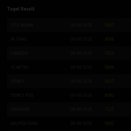
Togel Result
2026
QATAR
09-08-202
9587
2026
HONGKONG
09-08-202
4008
2026
TOTOMACAU 0000
09-08-202
7023
2026
TOTOMACAU 1300
09-08-202
5948
2026
TOTOMACAU 1600
09-08-202
5627
2026
TOTOMACAU 1900
09-08-202
8082
2026
TOTOMACAU 2200
09-08-202
7137
2026
0692