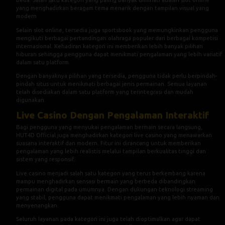
beda. Salah satu kategori yang paling banyak diminati adalah slot online
yang menghadirkan beragam tema menarik dengan tampilan visual yang
modern.
Selain slot online, tersedia juga sportsbook yang memungkinkan pengguna
mengikuti berbagai pertandingan olahraga populer dari berbagai kompetisi
internasional. Kehadiran kategori ini memberikan lebih banyak pilihan
hiburan sehingga pengguna dapat menikmati pengalaman yang lebih variatif
dalam satu platform.
Dengan banyaknya pilihan yang tersedia, pengguna tidak perlu berpindah-
pindah situs untuk menikmati berbagai jenis permainan. Semua layanan
telah disediakan dalam satu platform yang terintegrasi dan mudah
digunakan.
Live Casino Dengan Pengalaman Interaktif
Bagi pengguna yang menyukai pengalaman bermain secara langsung,
HUT4D Official juga menghadirkan kategori live casino yang menawarkan
suasana interaktif dan modern. Fitur ini dirancang untuk memberikan
pengalaman yang lebih realistis melalui tampilan berkualitas tinggi dan
sistem yang responsif.
Live casino menjadi salah satu kategori yang terus berkembang karena
mampu menghadirkan sensasi bermain yang berbeda dibandingkan
permainan digital pada umumnya. Dengan dukungan teknologi streaming
yang stabil, pengguna dapat menikmati pengalaman yang lebih nyaman dan
menyenangkan.
Seluruh layanan pada kategori ini juga telah dioptimalkan agar dapat