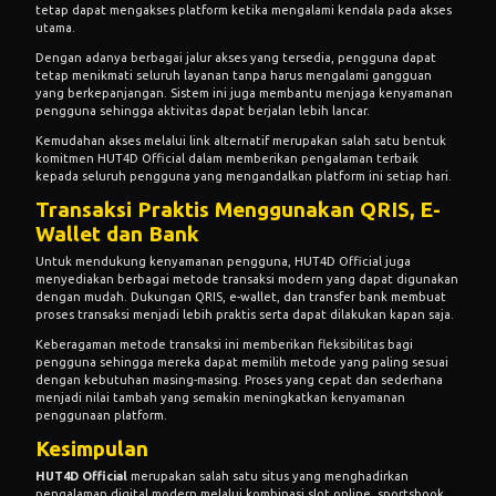
tetap dapat mengakses platform ketika mengalami kendala pada akses
utama.
Dengan adanya berbagai jalur akses yang tersedia, pengguna dapat
tetap menikmati seluruh layanan tanpa harus mengalami gangguan
yang berkepanjangan. Sistem ini juga membantu menjaga kenyamanan
pengguna sehingga aktivitas dapat berjalan lebih lancar.
Kemudahan akses melalui link alternatif merupakan salah satu bentuk
komitmen HUT4D Official dalam memberikan pengalaman terbaik
kepada seluruh pengguna yang mengandalkan platform ini setiap hari.
Transaksi Praktis Menggunakan QRIS, E-
Wallet dan Bank
Untuk mendukung kenyamanan pengguna, HUT4D Official juga
menyediakan berbagai metode transaksi modern yang dapat digunakan
dengan mudah. Dukungan QRIS, e-wallet, dan transfer bank membuat
proses transaksi menjadi lebih praktis serta dapat dilakukan kapan saja.
Keberagaman metode transaksi ini memberikan fleksibilitas bagi
pengguna sehingga mereka dapat memilih metode yang paling sesuai
dengan kebutuhan masing-masing. Proses yang cepat dan sederhana
menjadi nilai tambah yang semakin meningkatkan kenyamanan
penggunaan platform.
Kesimpulan
HUT4D Official
merupakan salah satu situs yang menghadirkan
pengalaman digital modern melalui kombinasi slot online, sportsbook,