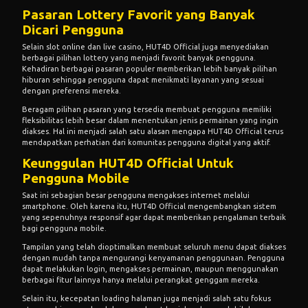
Pasaran Lottery Favorit yang Banyak
Dicari Pengguna
Selain slot online dan live casino, HUT4D Official juga menyediakan
berbagai pilihan lottery yang menjadi favorit banyak pengguna.
Kehadiran berbagai pasaran populer memberikan lebih banyak pilihan
hiburan sehingga pengguna dapat menikmati layanan yang sesuai
dengan preferensi mereka.
Beragam pilihan pasaran yang tersedia membuat pengguna memiliki
fleksibilitas lebih besar dalam menentukan jenis permainan yang ingin
diakses. Hal ini menjadi salah satu alasan mengapa HUT4D Official terus
mendapatkan perhatian dari komunitas pengguna digital yang aktif.
Keunggulan HUT4D Official Untuk
Pengguna Mobile
Saat ini sebagian besar pengguna mengakses internet melalui
smartphone. Oleh karena itu, HUT4D Official mengembangkan sistem
yang sepenuhnya responsif agar dapat memberikan pengalaman terbaik
bagi pengguna mobile.
Tampilan yang telah dioptimalkan membuat seluruh menu dapat diakses
dengan mudah tanpa mengurangi kenyamanan penggunaan. Pengguna
dapat melakukan login, mengakses permainan, maupun menggunakan
berbagai fitur lainnya hanya melalui perangkat genggam mereka.
Selain itu, kecepatan loading halaman juga menjadi salah satu fokus