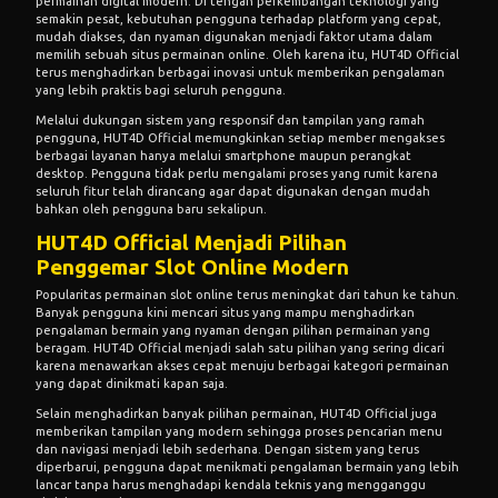
permainan digital modern. Di tengah perkembangan teknologi yang
semakin pesat, kebutuhan pengguna terhadap platform yang cepat,
mudah diakses, dan nyaman digunakan menjadi faktor utama dalam
memilih sebuah situs permainan online. Oleh karena itu, HUT4D Official
terus menghadirkan berbagai inovasi untuk memberikan pengalaman
yang lebih praktis bagi seluruh pengguna.
Melalui dukungan sistem yang responsif dan tampilan yang ramah
pengguna, HUT4D Official memungkinkan setiap member mengakses
berbagai layanan hanya melalui smartphone maupun perangkat
desktop. Pengguna tidak perlu mengalami proses yang rumit karena
seluruh fitur telah dirancang agar dapat digunakan dengan mudah
bahkan oleh pengguna baru sekalipun.
HUT4D Official Menjadi Pilihan
Penggemar Slot Online Modern
Popularitas permainan slot online terus meningkat dari tahun ke tahun.
Banyak pengguna kini mencari situs yang mampu menghadirkan
pengalaman bermain yang nyaman dengan pilihan permainan yang
beragam. HUT4D Official menjadi salah satu pilihan yang sering dicari
karena menawarkan akses cepat menuju berbagai kategori permainan
yang dapat dinikmati kapan saja.
Selain menghadirkan banyak pilihan permainan, HUT4D Official juga
memberikan tampilan yang modern sehingga proses pencarian menu
dan navigasi menjadi lebih sederhana. Dengan sistem yang terus
diperbarui, pengguna dapat menikmati pengalaman bermain yang lebih
lancar tanpa harus menghadapi kendala teknis yang mengganggu