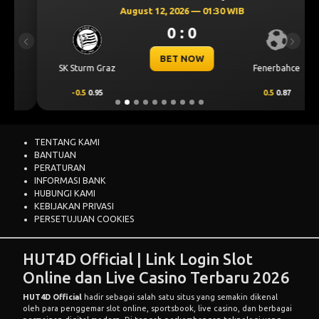
August 12, 2026 — 01:30 WIB
0 : 0
Previous
Next
BET NOW
SK Sturm Graz
Fenerbahce
-0.5
0.95
0.5
0.87
TENTANG KAMI
BANTUAN
PERATURAN
INFORMASI BANK
HUBUNGI KAMI
KEBIJAKAN PRIVASI
PERSETUJUAN COOKIES
HUT4D Official | Link Login Slot
Online dan Live Casino Terbaru 2026
HUT4D Official
hadir sebagai salah satu situs yang semakin dikenal
oleh para penggemar slot online, sportsbook, live casino, dan berbagai