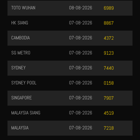
QATAR
07-08-2026
9
3158
HONGKONG
07-08-2026
7
9943
TOTOMACAU 0000
08-08-2026
2
4072
TOTOMACAU 1300
07-08-2026
3
6300
TOTOMACAU 1600
07-08-2026
0
7875
TOTOMACAU 1900
07-08-2026
8
6303
TOTOMACAU 2200
07-08-2026
7
9178
9
8