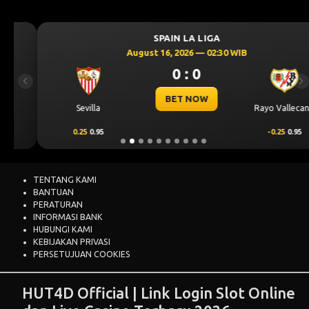
SPAIN LA LIGA
August 16, 2026 — 02:30 WIB
0 : 0
Previous
Ne
BET NOW
Sevilla
Rayo Vallecano
0.25
0.95
-0.25
0.95
TENTANG KAMI
BANTUAN
PERATURAN
INFORMASI BANK
HUBUNGI KAMI
KEBIJAKAN PRIVASI
PERSETUJUAN COOKIES
HUT4D Official | Link Login Slot Online