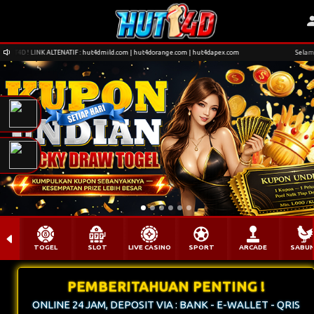
D ! LINK ALTENATIF : hut4dmild.com | hut4dorange.com | hut4dapex.com
Selamat data
TOGEL
SLOT
LIVE CASINO
SPORT
ARCADE
SABU
PEMBERITAHUAN PENTING !
ONLINE 24 JAM, DEPOSIT VIA : BANK - E-WALLET - QRIS