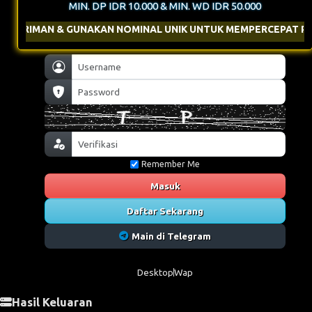
MIN. DP IDR 10.000 & MIN. WD IDR 50.000
GIRIMAN & GUNAKAN NOMINAL UNIK UNTUK MEMPERCEPAT PROSE
Remember Me
Masuk
Daftar Sekarang
Main di Telegram
Desktop
Wap
Hasil Keluaran