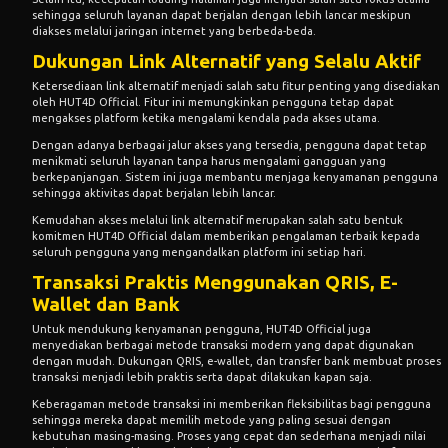
sehingga seluruh layanan dapat berjalan dengan lebih lancar meskipun
diakses melalui jaringan internet yang berbeda-beda.
Dukungan Link Alternatif yang Selalu Aktif
Ketersediaan link alternatif menjadi salah satu fitur penting yang disediakan
oleh HUT4D Official. Fitur ini memungkinkan pengguna tetap dapat
mengakses platform ketika mengalami kendala pada akses utama.
Dengan adanya berbagai jalur akses yang tersedia, pengguna dapat tetap
menikmati seluruh layanan tanpa harus mengalami gangguan yang
berkepanjangan. Sistem ini juga membantu menjaga kenyamanan pengguna
sehingga aktivitas dapat berjalan lebih lancar.
Kemudahan akses melalui link alternatif merupakan salah satu bentuk
komitmen HUT4D Official dalam memberikan pengalaman terbaik kepada
seluruh pengguna yang mengandalkan platform ini setiap hari.
Transaksi Praktis Menggunakan QRIS, E-
Wallet dan Bank
Untuk mendukung kenyamanan pengguna, HUT4D Official juga
menyediakan berbagai metode transaksi modern yang dapat digunakan
dengan mudah. Dukungan QRIS, e-wallet, dan transfer bank membuat proses
transaksi menjadi lebih praktis serta dapat dilakukan kapan saja.
Keberagaman metode transaksi ini memberikan fleksibilitas bagi pengguna
sehingga mereka dapat memilih metode yang paling sesuai dengan
kebutuhan masing-masing. Proses yang cepat dan sederhana menjadi nilai