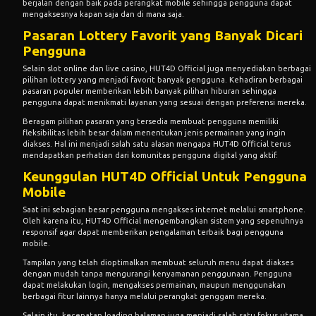
berjalan dengan baik pada perangkat mobile sehingga pengguna dapat
mengaksesnya kapan saja dan di mana saja.
Pasaran Lottery Favorit yang Banyak Dicari
Pengguna
Selain slot online dan live casino, HUT4D Official juga menyediakan berbagai
pilihan lottery yang menjadi favorit banyak pengguna. Kehadiran berbagai
pasaran populer memberikan lebih banyak pilihan hiburan sehingga
pengguna dapat menikmati layanan yang sesuai dengan preferensi mereka.
Beragam pilihan pasaran yang tersedia membuat pengguna memiliki
fleksibilitas lebih besar dalam menentukan jenis permainan yang ingin
diakses. Hal ini menjadi salah satu alasan mengapa HUT4D Official terus
mendapatkan perhatian dari komunitas pengguna digital yang aktif.
Keunggulan HUT4D Official Untuk Pengguna
Mobile
Saat ini sebagian besar pengguna mengakses internet melalui smartphone.
Oleh karena itu, HUT4D Official mengembangkan sistem yang sepenuhnya
responsif agar dapat memberikan pengalaman terbaik bagi pengguna
mobile.
Tampilan yang telah dioptimalkan membuat seluruh menu dapat diakses
dengan mudah tanpa mengurangi kenyamanan penggunaan. Pengguna
dapat melakukan login, mengakses permainan, maupun menggunakan
berbagai fitur lainnya hanya melalui perangkat genggam mereka.
Selain itu, kecepatan loading halaman juga menjadi salah satu fokus utama