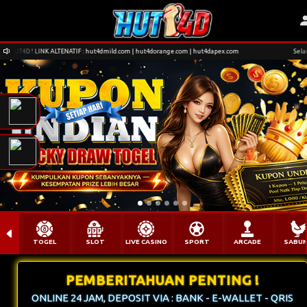
4D ! LINK ALTENATIF : hut4dmild.com | hut4dorange.com | hut4dapex.com
Selamat dat
TOGEL
SLOT
LIVE CASINO
SPORT
ARCADE
SABU
PEMBERITAHUAN PENTING !
ONLINE 24 JAM, DEPOSIT VIA : BANK - E-WALLET - QRIS