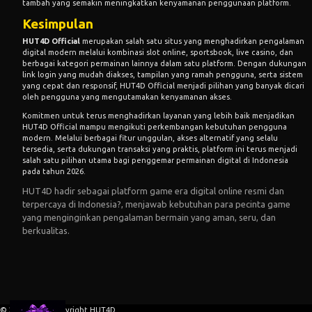
tambah yang semakin meningkatkan kenyamanan penggunaan platform.
Kesimpulan
HUT4D Official
merupakan salah satu situs yang menghadirkan pengalaman
digital modern melalui kombinasi slot online, sportsbook, live casino, dan
berbagai kategori permainan lainnya dalam satu platform. Dengan dukungan
link login yang mudah diakses, tampilan yang ramah pengguna, serta sistem
yang cepat dan responsif, HUT4D Official menjadi pilihan yang banyak dicari
oleh pengguna yang mengutamakan kenyamanan akses.
Komitmen untuk terus menghadirkan layanan yang lebih baik menjadikan
HUT4D Official mampu mengikuti perkembangan kebutuhan pengguna
modern. Melalui berbagai fitur unggulan, akses alternatif yang selalu
tersedia, serta dukungan transaksi yang praktis, platform ini terus menjadi
salah satu pilihan utama bagi penggemar permainan digital di Indonesia
pada tahun 2026.
HUT4D hadir sebagai platform game era digital online resmi dan
terpercaya di Indonesia?, menjawab kebutuhan para pecinta game
yang menginginkan pengalaman bermain yang aman, seru, dan
berkualitas.
© 2015 - 2026 Copyright HUT4D.