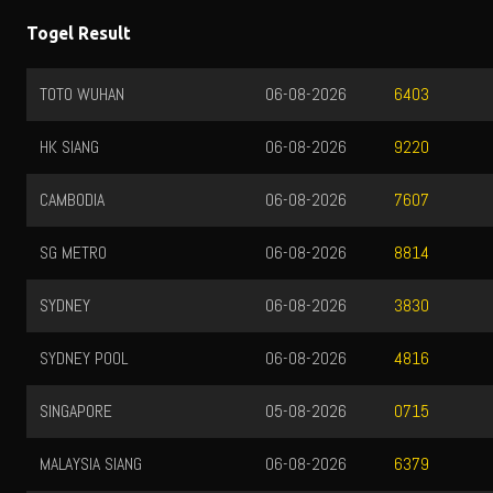
Togel Result
6
QATAR
05-08-2026
6403
6
HONGKONG
05-08-2026
9220
6
TOTOMACAU 0000
06-08-2026
7607
6
TOTOMACAU 1300
06-08-2026
8814
6
TOTOMACAU 1600
06-08-2026
3830
6
TOTOMACAU 1900
06-08-2026
4816
6
TOTOMACAU 2200
05-08-2026
0715
6
6379