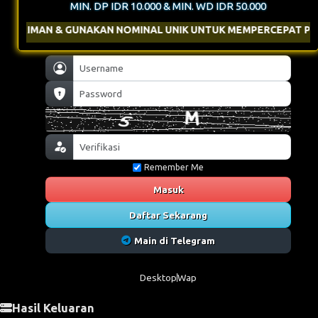
MIN. DP IDR 10.000 & MIN. WD IDR 50.000
IRIMAN & GUNAKAN NOMINAL UNIK UNTUK MEMPERCEPAT PROSE
Remember Me
Masuk
Daftar Sekarang
Main di Telegram
Desktop
Wap
Hasil Keluaran