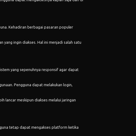
ngguna. Kehadiran berbagai pasaran populer
yang ingin diakses. Hal ini menjadi salah satu
sistem yang sepenuhnya responsif agar dapat
unaan. Pengguna dapat melakukan login,
ih lancar meskipun diakses melalui jaringan
engguna tetap dapat mengakses platform ketika