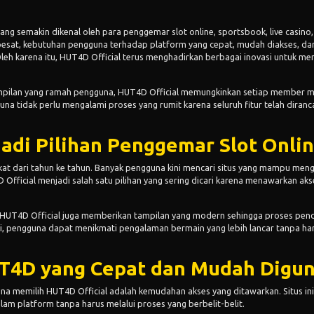
yang semakin dikenal oleh para penggemar slot online, sportsbook, live casino
esat, kebutuhan pengguna terhadap platform yang cepat, mudah diakses, da
leh karena itu, HUT4D Official terus menghadirkan berbagai inovasi untuk me
ampilan yang ramah pengguna, HUT4D Official memungkinkan setiap member m
a tidak perlu mengalami proses yang rumit karena seluruh fitur telah dira
adi Pilihan Penggemar Slot Onli
gkat dari tahun ke tahun. Banyak pengguna kini mencari situs yang mampu m
Official menjadi salah satu pilihan yang sering dicari karena menawarkan ak
 HUT4D Official juga memberikan tampilan yang modern sehingga proses penca
i, pengguna dapat menikmati pengalaman bermain yang lebih lancar tanpa ha
UT4D yang Cepat dan Mudah Digu
a memilih HUT4D Official adalah kemudahan akses yang ditawarkan. Situs ini
am platform tanpa harus melalui proses yang berbelit-belit.