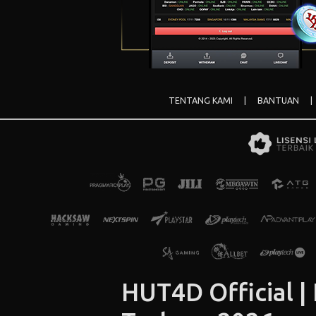
TENTANG KAMI
|
BANTUAN
|
HUT4D Official | 