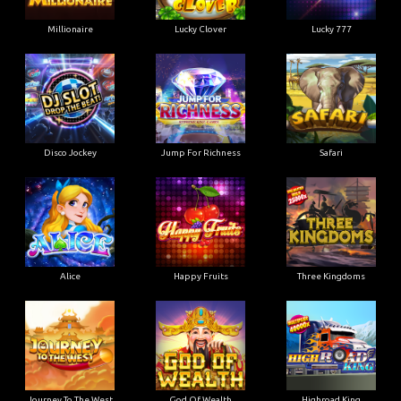
Millionaire
Lucky Clover
Lucky 777
Disco Jockey
Jump For Richness
Safari
Alice
Happy Fruits
Three Kingdoms
Journey To The West
God Of Wealth
Highroad King