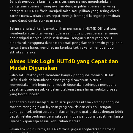
Banyak pengguna kini mencari situs yang mampu menghadirkan
pengalaman bermain yang nyaman dengan pilihan permainan yang
beragam. HUT4D Official menjadi salah satu pilihan yang sering dicari
karena menawarkan akses cepat menuju berbagai kategori permainan
yang dapat dinikmati kapan saja.
Selain menghadirkan banyak pilihan permainan, HUT4D Official juga
memberikan tampilan yang modern sehingga proses pencarian menu
dan navigasi menjadi lebih sederhana. Dengan sistem yang terus
diperbarui, pengguna dapat menikmati pengalaman bermain yang lebih
lancar tanpa harus menghadapi kendala teknis yang mengganggu
aktivitas mereka.
Akses Link Login HUT4D yang Cepat dan
Mudah Digunakan
Salah satu faktor yang membuat banyak pengguna memilih HUT4D
Official adalah kemudahan akses yang ditawarkan. Situs ini
menyediakan link login yang mudah digunakan sehingga pengguna
dapat langsung masuk ke dalam platform tanpa harus melalui proses
yang berbelit-belit.
Kecepatan akses menjadi salah satu prioritas utama karena pengguna
modern menginginkan layanan yang praktis dan efisien. Dengan
dukungan teknologi terbaru, halaman login dapat diakses dengan lebih
cepat melalui berbagai perangkat sehingga pengguna dapat menikmati
layanan kapan saja sesuai kebutuhan mereka.
Selain link login utama, HUT4D Official juga menghadirkan berbagai