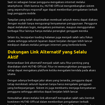
Saat ini sebagian besar pengguna mengakses internet melalui
smartphone. Oleh karena itu, HUT4D Official mengembangkan sistem
yang sepenuhnya responsif agar dapat memberikan pengalaman terbaik
bagi pengguna mobile.
Tampilan yang telah dioptimalkan membuat seluruh menu dapat diakses
dengan mudah tanpa mengurangi kenyamanan penggunaan. Pengguna
dapat melakukan login, mengakses permainan, maupun menggunakan
berbagai fitur lainnya hanya melalui perangkat genggam mereka.
Selain itu, kecepatan loading halaman juga menjadi salah satu fokus
utama sehingga seluruh layanan dapat berjalan dengan lebih lancar
meskipun diakses melalui jaringan internet yang berbeda-beda.
Dukungan Link Alternatif yang Selalu
Aktif
Ketersediaan link alternatif menjadi salah satu fitur penting yang
disediakan oleh HUT4D Official. Fitur ini memungkinkan pengguna
tetap dapat mengakses platform ketika mengalami kendala pada akses
utama.
Dengan adanya berbagai jalur akses yang tersedia, pengguna dapat
tetap menikmati seluruh layanan tanpa harus mengalami gangguan
yang berkepanjangan. Sistem ini juga membantu menjaga kenyamanan
pengguna sehingga aktivitas dapat berjalan lebih lancar.
Kemudahan akses melalui link alternatif merupakan salah satu bentuk
komitmen HUT4D Official dalam memberikan pengalaman terbaik