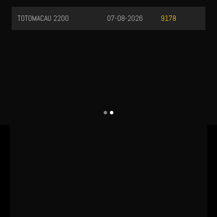
TOTOMACAU 2200
07-08-2026
9178