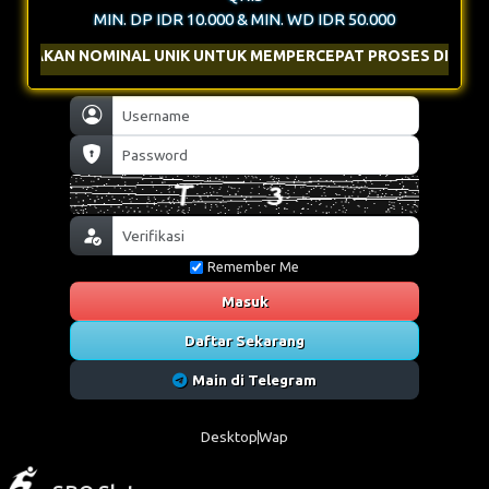
MIN. DP IDR 10.000 & MIN. WD IDR 50.000
MINAL UNIK UNTUK MEMPERCEPAT PROSES DEPOSIT
Remember Me
Masuk
Daftar Sekarang
Main di Telegram
Desktop
Wap