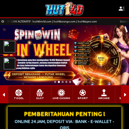
F : hut4dmild.com | hut4dorange.com | hut4dapex.com
Selamat datang di Situs HUT4D
TOGEL
SLOT
LIVE CASINO
SPORT
ARCADE
SABU
PEMBERITAHUAN PENTING !
ONLINE 24 JAM, DEPOSIT VIA : BANK - E-WALLET -
QRIS