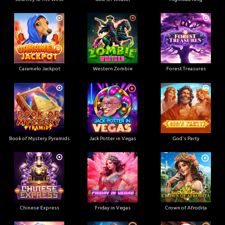
Caramelo Jackpot
Western Zombie
Forest Treasures
Book of Mystery Pyramids
Jack Potter in Vegas
God's Party
Chinese Express
Friday in Vegas
Crown of Afrodita