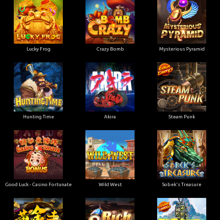
Lucky Frog
Crazy Bomb
Mysterious Pyramid
Hunting Time
Akira
Steam Punk
Good Luck - Casino Fortunate
Wild West
Sobek's Treasure