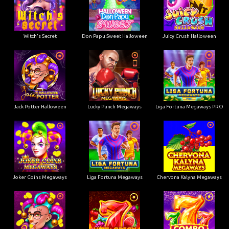
Witch's Secret
Don Papu Sweet Halloween
Juicy Crush Halloween
Jack Potter Halloween
Lucky Punch Megaways
Liga Fortuna Megaways PRO
Joker Coins Megaways
Liga Fortuna Megaways
Chervona Kalyna Megaways