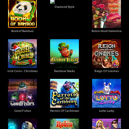
Diamond Style
Book of Bamboo
Robin Hood Valentine
Irish Coins - Christmas
Rainbow Stacks
Reign Of Gnomes
Good Fishes
Parrots Of Caribbean
Lotto Lucky