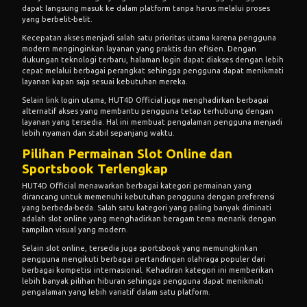
dapat langsung masuk ke dalam platform tanpa harus melalui proses
yang berbelit-belit.
Kecepatan akses menjadi salah satu prioritas utama karena pengguna
modern menginginkan layanan yang praktis dan efisien. Dengan
dukungan teknologi terbaru, halaman login dapat diakses dengan lebih
cepat melalui berbagai perangkat sehingga pengguna dapat menikmati
layanan kapan saja sesuai kebutuhan mereka.
Selain link login utama, HUT4D Official juga menghadirkan berbagai
alternatif akses yang membantu pengguna tetap terhubung dengan
layanan yang tersedia. Hal ini membuat pengalaman pengguna menjadi
lebih nyaman dan stabil sepanjang waktu.
Pilihan Permainan Slot Online dan
Sportsbook Terlengkap
HUT4D Official menawarkan berbagai kategori permainan yang
dirancang untuk memenuhi kebutuhan pengguna dengan preferensi
yang berbeda-beda. Salah satu kategori yang paling banyak diminati
adalah slot online yang menghadirkan beragam tema menarik dengan
tampilan visual yang modern.
Selain slot online, tersedia juga sportsbook yang memungkinkan
pengguna mengikuti berbagai pertandingan olahraga populer dari
berbagai kompetisi internasional. Kehadiran kategori ini memberikan
lebih banyak pilihan hiburan sehingga pengguna dapat menikmati
pengalaman yang lebih variatif dalam satu platform.