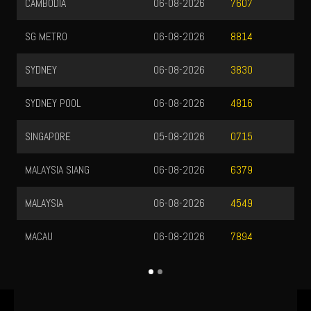
8-2026
TOTOMACAU 0000
06-08-2026
7607
8-2026
TOTOMACAU 1300
06-08-2026
8814
8-2026
TOTOMACAU 1600
06-08-2026
3830
8-2026
TOTOMACAU 1900
06-08-2026
4816
8-2026
TOTOMACAU 2200
05-08-2026
0715
8-2026
6379
8-2026
4549
8-2026
7894