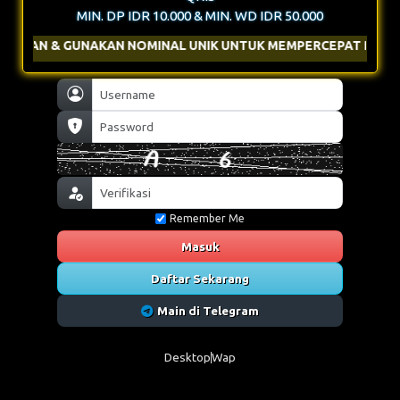
MIN. DP IDR 10.000 & MIN. WD IDR 50.000
IMAN & GUNAKAN NOMINAL UNIK UNTUK MEMPERCEPAT PROSES 
Remember Me
Masuk
Daftar Sekarang
Main di Telegram
Desktop
Wap