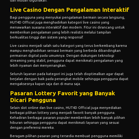
dan mudah digunakan.
Live Casino Dengan Pengalaman Interaktif
Bagi pengguna yang menyukai pengalaman bermain secara langsung,
HUT4D Official juga menghadirkan kategori live casino yang
menawarkan suasana interaktif dan modern. Fitur ini dirancang untuk
memberikan pengalaman yang lebih realistis melalui tampilan
berkualitas tinggi dan sistem yang responsif.
Live casino menjadi salah satu kategori yang terus berkembang karena
mampu menghadirkan sensasi bermain yang berbeda dibandingkan
permainan digital pada umumnya. Dengan dukungan teknologi
streaming yang stabil, pengguna dapat menikmati pengalaman yang
lebih nyaman dan menyenangkan.
Seluruh layanan pada kategori ini juga telah dioptimalkan agar dapat
berjalan dengan baik pada perangkat mobile sehingga pengguna dapat
mengaksesnya kapan saja dan di mana saja.
Pasaran Lottery Favorit yang Banyak
Dicari Pengguna
Selain slot online dan live casino, HUT4D Official juga menyediakan
berbagai pilihan lottery yang menjadi favorit banyak pengguna.
Kehadiran berbagai pasaran populer memberikan lebih banyak pilihan
hiburan sehingga pengguna dapat menikmati layanan yang sesuai
dengan preferensi mereka.
Beragam pilihan pasaran yang tersedia membuat pengguna memiliki