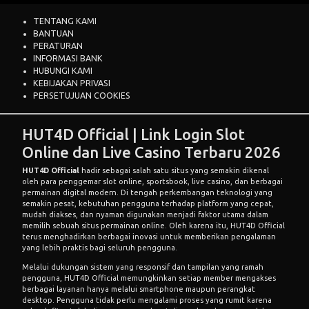
TENTANG KAMI
BANTUAN
PERATURAN
INFORMASI BANK
HUBUNGI KAMI
KEBIJAKAN PRIVASI
PERSETUJUAN COOKIES
HUT4D Official | Link Login Slot
Online dan Live Casino Terbaru 2026
HUT4D Official
hadir sebagai salah satu situs yang semakin dikenal
oleh para penggemar slot online, sportsbook, live casino, dan berbagai
permainan digital modern. Di tengah perkembangan teknologi yang
semakin pesat, kebutuhan pengguna terhadap platform yang cepat,
mudah diakses, dan nyaman digunakan menjadi faktor utama dalam
memilih sebuah situs permainan online. Oleh karena itu, HUT4D Official
terus menghadirkan berbagai inovasi untuk memberikan pengalaman
yang lebih praktis bagi seluruh pengguna.
Melalui dukungan sistem yang responsif dan tampilan yang ramah
pengguna, HUT4D Official memungkinkan setiap member mengakses
berbagai layanan hanya melalui smartphone maupun perangkat
desktop. Pengguna tidak perlu mengalami proses yang rumit karena