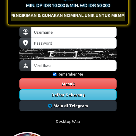
MIN. DP IDR 10.000 & MIN. WD IDR 50.000
N PENGIRIMAN & GUNAKAN NOMINAL UNIK UNTUK MEMPERCEPAT
Remember Me
Masuk
Daftar Sekarang
Main di Telegram
Desktop
Wap