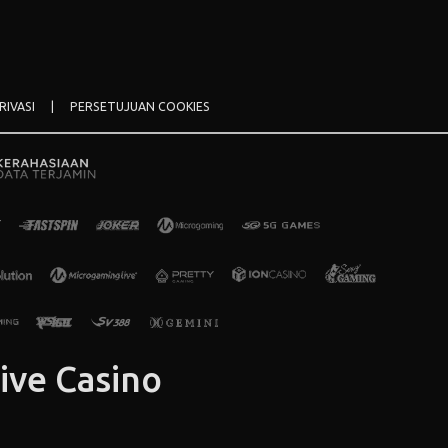
RIVASI
|
PERSETUJUAN COOKIES
Live Casino