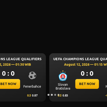
7/8/2026
8/8/2026
7/8/2026
7/8/2026
7/8/2026
IERS
E-FOOTBALL F24 ELITE CLUB FRIENDLY
E-FO
August 8, 2026 — 02:45 WIB
0 : 0
BET NOW
Saint-
e-Paris Saint
e-Ne
e-Lille
oise
Germain
Un
1.00
-1
0.96
1
0.72
0.2