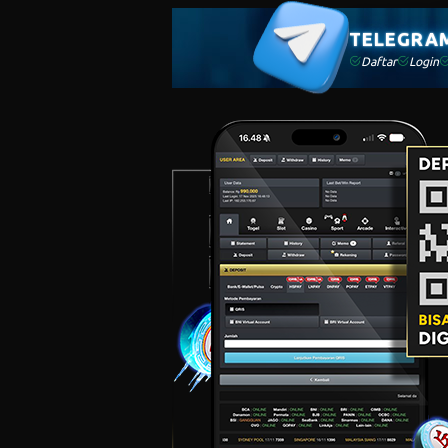
TELEGRA
Daftar
Login