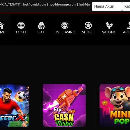
ENATIF : hut4dmild.com | hut4dorange.com | hut4dapex.com
Selamat da
ME
TOGEL
SLOT
LIVE CASINO
SPORT
SABUNG
ARC