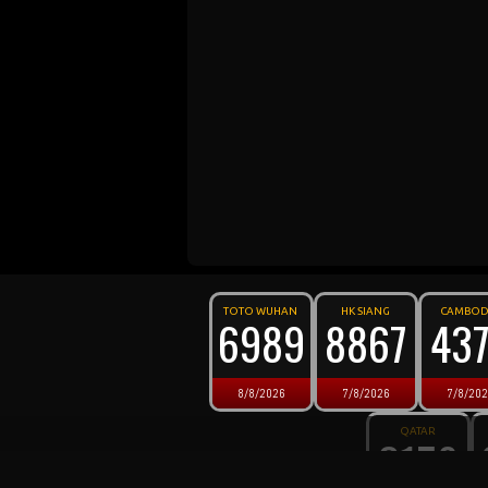
TOTO WUHAN
HK SIANG
CAMBOD
6989
8867
43
8/8/2026
7/8/2026
7/8/20
QATAR
3158