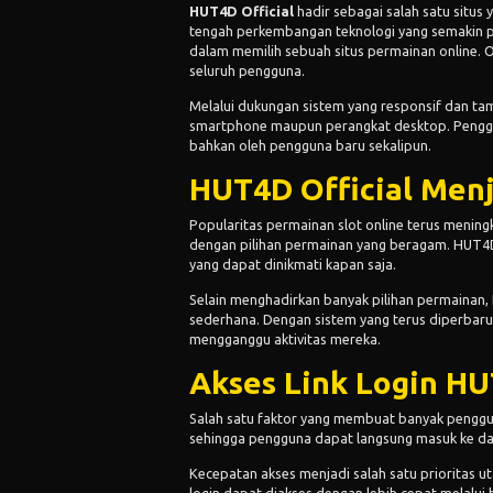
HUT4D Official
hadir sebagai salah satu situs 
tengah perkembangan teknologi yang semakin p
dalam memilih sebuah situs permainan online. O
seluruh pengguna.
Melalui dukungan sistem yang responsif dan t
smartphone maupun perangkat desktop. Penggun
bahkan oleh pengguna baru sekalipun.
HUT4D Official Menj
Popularitas permainan slot online terus menin
dengan pilihan permainan yang beragam. HUT4D 
yang dapat dinikmati kapan saja.
Selain menghadirkan banyak pilihan permainan,
sederhana. Dengan sistem yang terus diperbaru
mengganggu aktivitas mereka.
Akses Link Login H
Salah satu faktor yang membuat banyak penggun
sehingga pengguna dapat langsung masuk ke dal
Kecepatan akses menjadi salah satu prioritas 
login dapat diakses dengan lebih cepat melalu