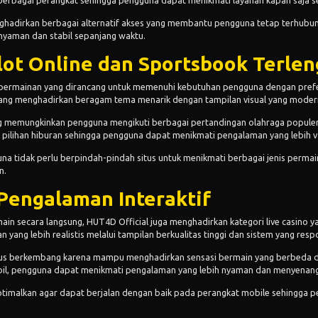
enghadirkan berbagai alternatif akses yang membantu pengguna tetap terhubung
yaman dan stabil sepanjang waktu.
lot Online dan Sportsbook Terle
permainan yang dirancang untuk memenuhi kebutuhan pengguna dengan prefer
e yang menghadirkan beragam tema menarik dengan tampilan visual yang moder
ang memungkinkan pengguna mengikuti berbagai pertandingan olahraga populer 
 pilihan hiburan sehingga pengguna dapat menikmati pengalaman yang lebih va
na tidak perlu berpindah-pindah situs untuk menikmati berbagai jenis permai
n.
Pengalaman Interaktif
n secara langsung, HUT4D Official juga menghadirkan kategori live casino 
yang lebih realistis melalui tampilan berkualitas tinggi dan sistem yang respo
 terus berkembang karena mampu menghadirkan sensasi bermain yang berbeda 
bil, pengguna dapat menikmati pengalaman yang lebih nyaman dan menyenan
dioptimalkan agar dapat berjalan dengan baik pada perangkat mobile sehingga