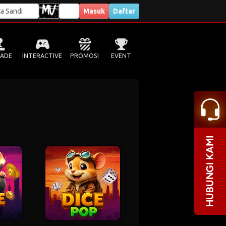
tang di Situs HUT4D ! LINK ALTENATIF : hut4dmild.com | hut4dorange.com | hut4da
Masuk
Daftar
ADE
INTERACTIVE
PROMOSI
EVENT