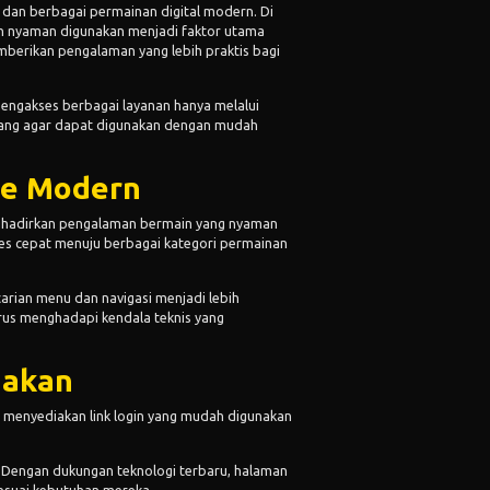
, dan berbagai permainan digital modern. Di
n nyaman digunakan menjadi faktor utama
mberikan pengalaman yang lebih praktis bagi
engakses berbagai layanan hanya melalui
ncang agar dapat digunakan dengan mudah
ne Modern
enghadirkan pengalaman bermain yang nyaman
ses cepat menuju berbagai kategori permainan
rian menu dan navigasi menjadi lebih
rus menghadapi kendala teknis yang
nakan
 menyediakan link login yang mudah digunakan
. Dengan dukungan teknologi terbaru, halaman
sesuai kebutuhan mereka.