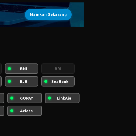
Mainkan Sekarang
BNI
BRI
BJB
SeaBank
GOPAY
LinkAja
Axiata