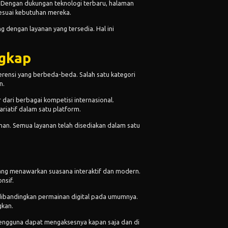
. Dengan dukungan teknologi terbaru, halaman
sesuai kebutuhan mereka.
 dengan layanan yang tersedia. Hal ini
ngkap
ensi yang berbeda-beda. Salah satu kategori
n.
dari berbagai kompetisi internasional.
riatif dalam satu platform.
nan. Semua layanan telah disediakan dalam satu
yang menawarkan suasana interaktif dan modern.
nsif.
dibandingkan permainan digital pada umumnya.
gkan.
 pengguna dapat mengaksesnya kapan saja dan di