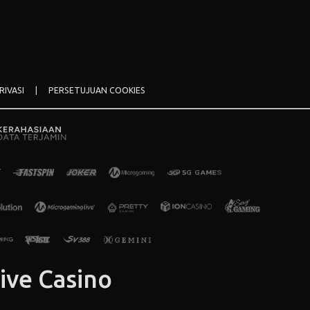
on
Pet Ranger
RIVASI
|
PERSETUJUAN COOKIES
sine
Fishing's Paradise
Live Casino
alth
Tiki Paradise