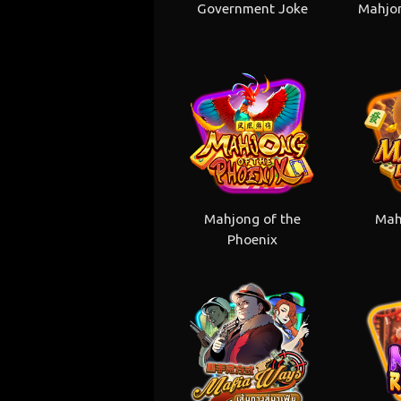
Government Joke
Mahjon
Mahjong of the
Mah
Phoenix