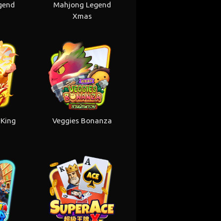
gend
Mahjong Legend
Xmas
King
Veggies Bonanza