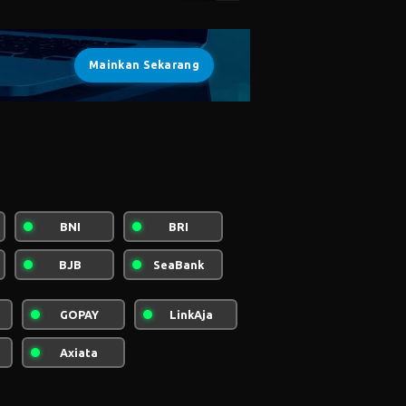
s
Punk Star
Mainkan Sekarang
den
Kraken Treasure
BNI
BRI
BJB
SeaBank
GOPAY
LinkAja
Axiata