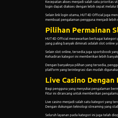
Kecepatan akses menjadi salah satu prioritas 
login dapat diakses dengan lebih cepat melalu
Selain link login utama, HUT4D Official juga m
membuat pengalaman pengguna menjadi lebih n
Pilihan Permainan S
HUT4D Official menawarkan berbagai kategori 
yang paling banyak diminati adalah slot onlin
Selain slot online, tersedia juga sportsbook y
Kehadiran kategori ini memberikan lebih banyak
Dengan banyaknya pilihan yang tersedia, penggu
platform yang terintegrasi dan mudah digunaka
Live Casino Dengan 
Bagi pengguna yang menyukai pengalaman bermai
Fitur ini dirancang untuk memberikan pengalaman 
Live casino menjadi salah satu kategori yang
Dengan dukungan teknologi streaming yang sta
Seluruh layanan pada kategori ini juga telah 