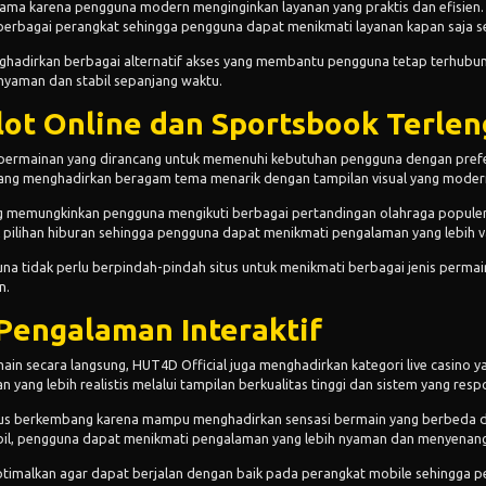
utama karena pengguna modern menginginkan layanan yang praktis dan efisien
i berbagai perangkat sehingga pengguna dapat menikmati layanan kapan saja 
enghadirkan berbagai alternatif akses yang membantu pengguna tetap terhubung
yaman dan stabil sepanjang waktu.
lot Online dan Sportsbook Terle
permainan yang dirancang untuk memenuhi kebutuhan pengguna dengan prefer
e yang menghadirkan beragam tema menarik dengan tampilan visual yang moder
ang memungkinkan pengguna mengikuti berbagai pertandingan olahraga populer 
 pilihan hiburan sehingga pengguna dapat menikmati pengalaman yang lebih va
na tidak perlu berpindah-pindah situs untuk menikmati berbagai jenis permai
n.
Pengalaman Interaktif
n secara langsung, HUT4D Official juga menghadirkan kategori live casino 
yang lebih realistis melalui tampilan berkualitas tinggi dan sistem yang respo
 terus berkembang karena mampu menghadirkan sensasi bermain yang berbeda 
bil, pengguna dapat menikmati pengalaman yang lebih nyaman dan menyenan
dioptimalkan agar dapat berjalan dengan baik pada perangkat mobile sehingga