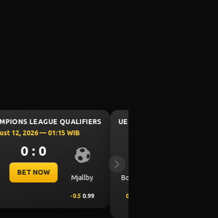
7/8/2026
oker
Ghost House
FOOTBALL F24 INTERNATIONAL
ul
Vampire Hunter
FRIENDLY
August 8, 2026 — 04:15 WIB
0 : 1
Next
BET NOW
e-
rtugal
Netherlands
0
-0.83
0.00
0.59