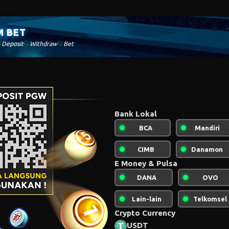
ushi Prime
Lab 19 Mania
Roma Plu
M BET
Deposit
Withdraw
Bet
Bank Lokal
th of Egypt
Blessing of the Ox
Cupid Gar
BCA
Mandiri
CIMB
Danamon
E Money & Pulsa
DANA
OVO
Lain-lain
Telkomsel
Crypto Currency
USDT