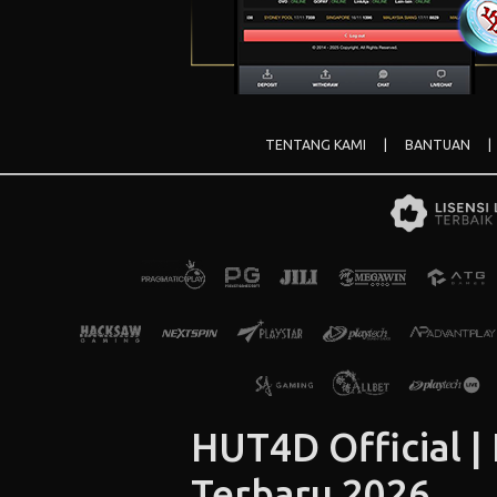
Rich Rich Water
Mo
TENTANG KAMI
|
BANTUAN
|
Lucky Nangkwak
Cen
HUT4D Official | 
Alice's Wonders
Ra
Terbaru 2026