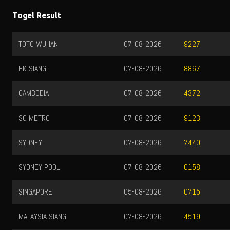
Togel Result
2026
QATAR
06-08-202
9227
2026
HONGKONG
06-08-202
8867
2026
TOTOMACAU 0000
07-08-202
4372
2026
TOTOMACAU 1300
07-08-202
9123
2026
TOTOMACAU 1600
06-08-202
7440
2026
TOTOMACAU 1900
06-08-202
0158
2026
TOTOMACAU 2200
06-08-202
0715
2026
4519