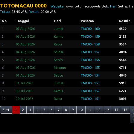
TOTOMACAU 0000
Website:
www.totomacaupools.club
, Hari:
Setiap Har
Tutup:
23.45 WIB
, Result:
00.00 WIB
No
Tanggal
Hari
Pasaran
Result
1
07 Aug 2026
Jumat
TMC00 - 160
6529
2
06 Aug 2026
Kamis
TMC00 - 159
2153
3
05 Aug 2026
Rabu
TMC00 - 158
9554
4
04 Aug 2026
Selasa
TMC00 - 157
4094
5
03 Aug 2026
Senin
TMC00 - 156
9564
6
02 Aug 2026
Minggu
TMC00 - 155
0711
7
01 Aug 2026
Sabtu
TMC00 - 154
4046
8
31 Jul 2026
Jumat
TMC00 - 153
5915
9
30 Jul 2026
Kamis
TMC00 - 152
6221
10
29 Jul 2026
Rabu
TMC00 - 151
3097
First
1
2
3
4
5
6
7
8
9
10
11
12
13
14
15
(
)