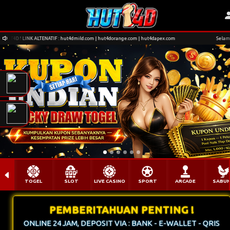
D ! LINK ALTENATIF : hut4dmild.com | hut4dorange.com | hut4dapex.com
Selamat datan
TOGEL
SLOT
LIVE CASINO
SPORT
ARCADE
SABU
PEMBERITAHUAN PENTING !
ONLINE 24 JAM, DEPOSIT VIA : BANK - E-WALLET - QRIS