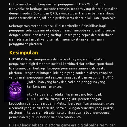
Untuk mendukung kenyamanan pengguna, HUT4D Official juga
menyediakan berbagai metode transaksi modern yang dapat digunakan
dengan mudah. Dukungan QRIS, e-wallet, dan transfer bank membuat
proses transaksi menjadi lebih praktis serta dapat dilakukan kapan saja.
Keberagaman metode transaksi ini memberikan fleksibilitas bagi
pengguna sehingga mereka dapat memilih metode yang paling sesuai
dengan kebutuhan masing-masing. Proses yang cepat dan sederhana
menjadi nilai tambah yang semakin meningkatkan kenyamanan
penggunaan platform.
Kesimpulan
HUT4D Official
merupakan salah satu situs yang menghadirkan
pengalaman digital modern melalui kombinasi slot online, sportsbook,
live casino, dan berbagai kategori permainan lainnya dalam satu
platform. Dengan dukungan link login yang mudah diakses, tampilan
yang ramah pengguna, serta sistem yang cepat dan responsif, HUT4D
Official menjadi pilihan yang banyak dicari oleh pengguna yang
mengutamakan kenyamanan akses.
Komitmen untuk terus menghadirkan layanan yang lebih baik
menjadikan HUT4D Official mampu mengikuti perkembangan
kebutuhan pengguna modern. Melalui berbagai fitur unggulan, akses
alternatif yang selalu tersedia, serta dukungan transaksi yang praktis,
platform ini terus menjadi salah satu pilihan utama bagi penggemar
permainan digital di Indonesia pada tahun 2026.
HUT4D hadir sebagai platform game era digital online resmi dan