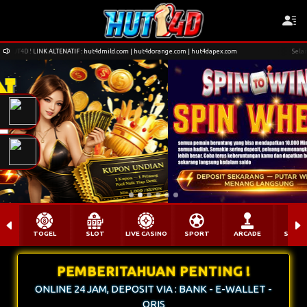
NK ALTENATIF : hut4dmild.com | hut4dorange.com | hut4dapex.com
Selamat datang di S
TOGEL
SLOT
LIVE CASINO
SPORT
ARCADE
SABU
PEMBERITAHUAN PENTING !
ONLINE 24 JAM, DEPOSIT VIA : BANK - E-WALLET -
QRIS