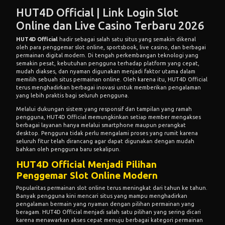
HUT4D Official | Link Login Slot
Online dan Live Casino Terbaru 2026
HUT4D Official
hadir sebagai salah satu situs yang semakin dikenal
oleh para penggemar slot online, sportsbook, live casino, dan berbagai
permainan digital modern. Di tengah perkembangan teknologi yang
semakin pesat, kebutuhan pengguna terhadap platform yang cepat,
mudah diakses, dan nyaman digunakan menjadi faktor utama dalam
memilih sebuah situs permainan online. Oleh karena itu, HUT4D Official
terus menghadirkan berbagai inovasi untuk memberikan pengalaman
yang lebih praktis bagi seluruh pengguna.
Melalui dukungan sistem yang responsif dan tampilan yang ramah
pengguna, HUT4D Official memungkinkan setiap member mengakses
berbagai layanan hanya melalui smartphone maupun perangkat
desktop. Pengguna tidak perlu mengalami proses yang rumit karena
seluruh fitur telah dirancang agar dapat digunakan dengan mudah
bahkan oleh pengguna baru sekalipun.
HUT4D Official Menjadi Pilihan
Penggemar Slot Online Modern
Popularitas permainan slot online terus meningkat dari tahun ke tahun.
Banyak pengguna kini mencari situs yang mampu menghadirkan
pengalaman bermain yang nyaman dengan pilihan permainan yang
beragam. HUT4D Official menjadi salah satu pilihan yang sering dicari
karena menawarkan akses cepat menuju berbagai kategori permainan