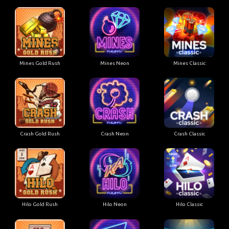
Mines Gold Rush
Mines Neon
Mines Classic
Crash Gold Rush
Crash Neon
Crash Classic
Hilo Gold Rush
Hilo Neon
Hilo Classic