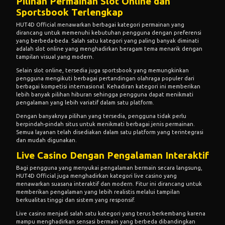
Pilihan Permainan Slot Online dan
Sportsbook Terlengkap
HUT4D Official menawarkan berbagai kategori permainan yang
dirancang untuk memenuhi kebutuhan pengguna dengan preferensi
yang berbeda-beda. Salah satu kategori yang paling banyak diminati
adalah slot online yang menghadirkan beragam tema menarik dengan
tampilan visual yang modern.
Selain slot online, tersedia juga sportsbook yang memungkinkan
pengguna mengikuti berbagai pertandingan olahraga populer dari
berbagai kompetisi internasional. Kehadiran kategori ini memberikan
lebih banyak pilihan hiburan sehingga pengguna dapat menikmati
pengalaman yang lebih variatif dalam satu platform.
Dengan banyaknya pilihan yang tersedia, pengguna tidak perlu
berpindah-pindah situs untuk menikmati berbagai jenis permainan.
Semua layanan telah disediakan dalam satu platform yang terintegrasi
dan mudah digunakan.
Live Casino Dengan Pengalaman Interaktif
Bagi pengguna yang menyukai pengalaman bermain secara langsung,
HUT4D Official juga menghadirkan kategori live casino yang
menawarkan suasana interaktif dan modern. Fitur ini dirancang untuk
memberikan pengalaman yang lebih realistis melalui tampilan
berkualitas tinggi dan sistem yang responsif.
Live casino menjadi salah satu kategori yang terus berkembang karena
mampu menghadirkan sensasi bermain yang berbeda dibandingkan