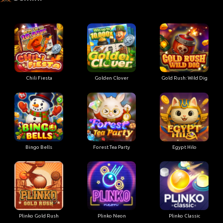
Chili Fiesta
Golden Clover
Gold Rush: Wild Dig
Bingo Bells
Forest Tea Party
Egypt Hilo
Plinko Gold Rush
Plinko Neon
Plinko Classic