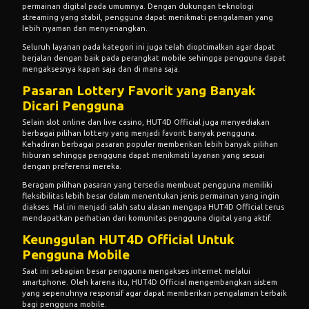
permainan digital pada umumnya. Dengan dukungan teknologi
streaming yang stabil, pengguna dapat menikmati pengalaman yang
lebih nyaman dan menyenangkan.
Seluruh layanan pada kategori ini juga telah dioptimalkan agar dapat
berjalan dengan baik pada perangkat mobile sehingga pengguna dapat
mengaksesnya kapan saja dan di mana saja.
Pasaran Lottery Favorit yang Banyak
Dicari Pengguna
Selain slot online dan live casino, HUT4D Official juga menyediakan
berbagai pilihan lottery yang menjadi favorit banyak pengguna.
Kehadiran berbagai pasaran populer memberikan lebih banyak pilihan
hiburan sehingga pengguna dapat menikmati layanan yang sesuai
dengan preferensi mereka.
Beragam pilihan pasaran yang tersedia membuat pengguna memiliki
fleksibilitas lebih besar dalam menentukan jenis permainan yang ingin
diakses. Hal ini menjadi salah satu alasan mengapa HUT4D Official terus
mendapatkan perhatian dari komunitas pengguna digital yang aktif.
Keunggulan HUT4D Official Untuk
Pengguna Mobile
Saat ini sebagian besar pengguna mengakses internet melalui
smartphone. Oleh karena itu, HUT4D Official mengembangkan sistem
yang sepenuhnya responsif agar dapat memberikan pengalaman terbaik
bagi pengguna mobile.