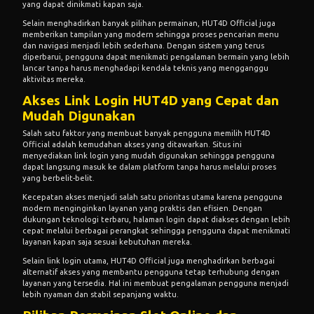
yang dapat dinikmati kapan saja.
Selain menghadirkan banyak pilihan permainan, HUT4D Official juga
memberikan tampilan yang modern sehingga proses pencarian menu
dan navigasi menjadi lebih sederhana. Dengan sistem yang terus
diperbarui, pengguna dapat menikmati pengalaman bermain yang lebih
lancar tanpa harus menghadapi kendala teknis yang mengganggu
aktivitas mereka.
Akses Link Login HUT4D yang Cepat dan
Mudah Digunakan
Salah satu faktor yang membuat banyak pengguna memilih HUT4D
Official adalah kemudahan akses yang ditawarkan. Situs ini
menyediakan link login yang mudah digunakan sehingga pengguna
dapat langsung masuk ke dalam platform tanpa harus melalui proses
yang berbelit-belit.
Kecepatan akses menjadi salah satu prioritas utama karena pengguna
modern menginginkan layanan yang praktis dan efisien. Dengan
dukungan teknologi terbaru, halaman login dapat diakses dengan lebih
cepat melalui berbagai perangkat sehingga pengguna dapat menikmati
layanan kapan saja sesuai kebutuhan mereka.
Selain link login utama, HUT4D Official juga menghadirkan berbagai
alternatif akses yang membantu pengguna tetap terhubung dengan
layanan yang tersedia. Hal ini membuat pengalaman pengguna menjadi
lebih nyaman dan stabil sepanjang waktu.