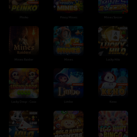
Plinko
Pinoy Mines
Mines Soccer
Mines Raider
Mines
Lucky Hilo
Lucky Drop - Coco
Limbo
Keno