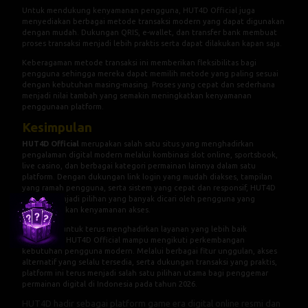
Untuk mendukung kenyamanan pengguna, HUT4D Official juga
menyediakan berbagai metode transaksi modern yang dapat digunakan
dengan mudah. Dukungan QRIS, e-wallet, dan transfer bank membuat
proses transaksi menjadi lebih praktis serta dapat dilakukan kapan saja.
Keberagaman metode transaksi ini memberikan fleksibilitas bagi
pengguna sehingga mereka dapat memilih metode yang paling sesuai
dengan kebutuhan masing-masing. Proses yang cepat dan sederhana
menjadi nilai tambah yang semakin meningkatkan kenyamanan
penggunaan platform.
Kesimpulan
HUT4D Official
merupakan salah satu situs yang menghadirkan
pengalaman digital modern melalui kombinasi slot online, sportsbook,
live casino, dan berbagai kategori permainan lainnya dalam satu
platform. Dengan dukungan link login yang mudah diakses, tampilan
yang ramah pengguna, serta sistem yang cepat dan responsif, HUT4D
Official menjadi pilihan yang banyak dicari oleh pengguna yang
mengutamakan kenyamanan akses.
Komitmen untuk terus menghadirkan layanan yang lebih baik
menjadikan HUT4D Official mampu mengikuti perkembangan
kebutuhan pengguna modern. Melalui berbagai fitur unggulan, akses
alternatif yang selalu tersedia, serta dukungan transaksi yang praktis,
platform ini terus menjadi salah satu pilihan utama bagi penggemar
permainan digital di Indonesia pada tahun 2026.
HUT4D hadir sebagai platform game era digital online resmi dan