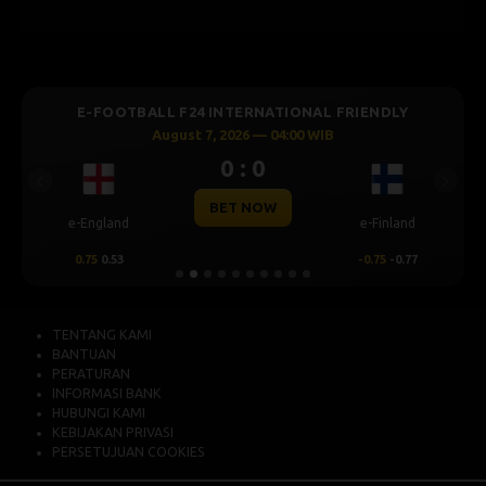
E-FOOTBALL F24 INTERNATIONAL FRIENDLY
August 7, 2026 — 04:00 WIB
0 : 0
Previous
Next
BET NOW
e-England
e-Finland
0.75
0.53
-0.75
-0.77
TENTANG KAMI
BANTUAN
PERATURAN
INFORMASI BANK
HUBUNGI KAMI
KEBIJAKAN PRIVASI
PERSETUJUAN COOKIES