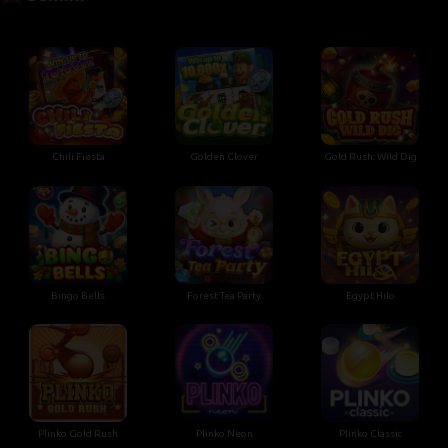
Chili Fiesta
Golden Clover
Gold Rush: Wild Dig
Bingo Bells
Forest Tea Party
Egypt Hilo
Plinko Gold Rush
Plinko Neon
Plinko Classic