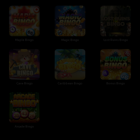
Maple Bingo
Magic Bingo
Lost Ruins Bingo
Cave Bingo
Caribbean Bingo
Bonus Bingo
Arcade Bingo