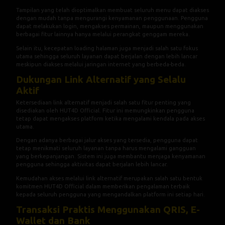
Tampilan yang telah dioptimalkan membuat seluruh menu dapat diakses
dengan mudah tanpa mengurangi kenyamanan penggunaan. Pengguna
dapat melakukan login, mengakses permainan, maupun menggunakan
berbagai fitur lainnya hanya melalui perangkat genggam mereka.
Selain itu, kecepatan loading halaman juga menjadi salah satu fokus
utama sehingga seluruh layanan dapat berjalan dengan lebih lancar
meskipun diakses melalui jaringan internet yang berbeda-beda.
Dukungan Link Alternatif yang Selalu
Aktif
Ketersediaan link alternatif menjadi salah satu fitur penting yang
disediakan oleh HUT4D Official. Fitur ini memungkinkan pengguna
tetap dapat mengakses platform ketika mengalami kendala pada akses
utama.
Dengan adanya berbagai jalur akses yang tersedia, pengguna dapat
tetap menikmati seluruh layanan tanpa harus mengalami gangguan
yang berkepanjangan. Sistem ini juga membantu menjaga kenyamanan
pengguna sehingga aktivitas dapat berjalan lebih lancar.
Kemudahan akses melalui link alternatif merupakan salah satu bentuk
komitmen HUT4D Official dalam memberikan pengalaman terbaik
kepada seluruh pengguna yang mengandalkan platform ini setiap hari.
Transaksi Praktis Menggunakan QRIS, E-
Wallet dan Bank