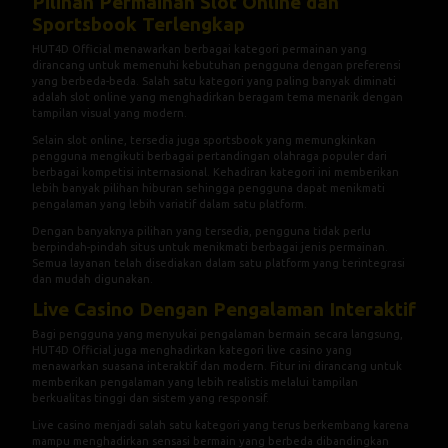
Pilihan Permainan Slot Online dan
Sportsbook Terlengkap
HUT4D Official menawarkan berbagai kategori permainan yang
dirancang untuk memenuhi kebutuhan pengguna dengan preferensi
yang berbeda-beda. Salah satu kategori yang paling banyak diminati
adalah slot online yang menghadirkan beragam tema menarik dengan
tampilan visual yang modern.
Selain slot online, tersedia juga sportsbook yang memungkinkan
pengguna mengikuti berbagai pertandingan olahraga populer dari
berbagai kompetisi internasional. Kehadiran kategori ini memberikan
lebih banyak pilihan hiburan sehingga pengguna dapat menikmati
pengalaman yang lebih variatif dalam satu platform.
Dengan banyaknya pilihan yang tersedia, pengguna tidak perlu
berpindah-pindah situs untuk menikmati berbagai jenis permainan.
Semua layanan telah disediakan dalam satu platform yang terintegrasi
dan mudah digunakan.
Live Casino Dengan Pengalaman Interaktif
Bagi pengguna yang menyukai pengalaman bermain secara langsung,
HUT4D Official juga menghadirkan kategori live casino yang
menawarkan suasana interaktif dan modern. Fitur ini dirancang untuk
memberikan pengalaman yang lebih realistis melalui tampilan
berkualitas tinggi dan sistem yang responsif.
Live casino menjadi salah satu kategori yang terus berkembang karena
mampu menghadirkan sensasi bermain yang berbeda dibandingkan